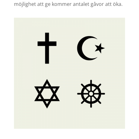
möjlighet att ge kommer antalet gåvor att öka.